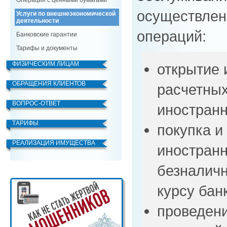
Операции с ценными бумагами
осуществлен
Услуги по внешнеэкономической
деятельности
операций:
Банковские гарантии
Тарифы и документы
ФИЗИЧЕСКИМ ЛИЦАМ
открытие 
ОБРАЩЕНИЯ КЛИЕНТОВ
расчетных
ВОПРОС-ОТВЕТ
иностранн
ТАРИФЫ
покупка и
РЕАЛИЗАЦИЯ ИМУЩЕСТВА
иностранн
безналичн
курсу бан
проведен