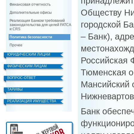
принадлежит
Финансовая отчетность
Обществу Ни
Дополнительные офисы
Реализация Банком требований
городской Ба
законодательства для целей FATCA
и CRS
– Банк), адр
Политика безопасности
Прочее
местонахожд
ЮРИДИЧЕСКИМ ЛИЦАМ
Российская 
ФИЗИЧЕСКИМ ЛИЦАМ
Тюменская о
ВОПРОС-ОТВЕТ
Мансийский о
ТАРИФЫ
Нижневартовс
РЕАЛИЗАЦИЯ ИМУЩЕСТВА
Банк обеспе
функциониро