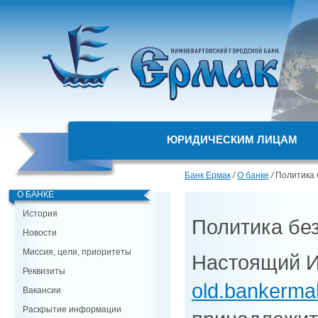
ЮРИДИЧЕСКИМ ЛИЦАМ
Банк Ермак
/
О банке
/
Политика 
О БАНКЕ
История
Политика бе
Новости
Миссия, цели, приоритеты
Настоящий И
Реквизиты
old.bankerma
Вакансии
Раскрытие информации