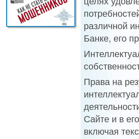
целях удовл
потребносте
различной и
Банке, его п
Интеллектуа
собственнос
Права на ре
интеллектуа
деятельност
Сайте и в ег
включая текс