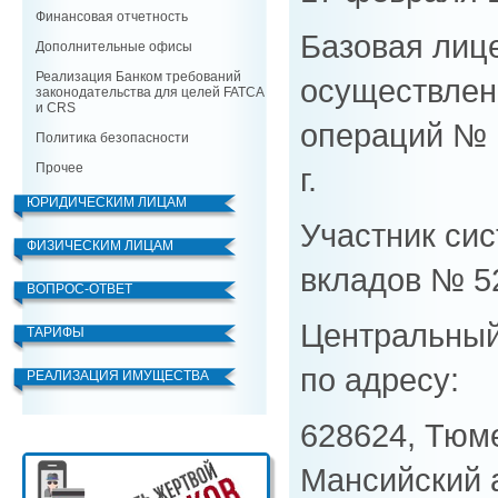
Финансовая отчетность
Базовая лиц
Дополнительные офисы
Реализация Банком требований
осуществлен
законодательства для целей FATCA
и CRS
операций № 1
Политика безопасности
Прочее
г.
ЮРИДИЧЕСКИМ ЛИЦАМ
Участник си
ФИЗИЧЕСКИМ ЛИЦАМ
вкладов № 5
ВОПРОС-ОТВЕТ
Центральный
ТАРИФЫ
по адресу:
РЕАЛИЗАЦИЯ ИМУЩЕСТВА
628624, Тюме
Мансийский 