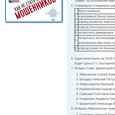
"Ермак" за исполнение ими 
Утверждено следующее рас
Всего прибыль:
1
в резервный фонд банка
2
в фонд развития персон
3
в фонд благотворительн
4
на выплату дивидендов
на выплату вознагражде
5
исполнение ими своих об
6
в фонд развития банковс
Аудитором банка на 2008 
Аудит-Центр" (г. Екатеринбу
Избран Совет директоров б
Афанасьев Сергей Алек
Бондарь Николай Петро
Комиссаренко Валерий 
Набиев Юсиф Ашраф о
Савицкая Светлана Евг
Семенова Людмила Гри
Шуранский Александр В
Избрана Ревизионная комис
Галиченко Евгений Ник