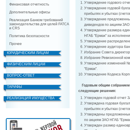
Утверждение годового отче
Финансовая отчетность
Утверждение годовой бухга
Дополнительные офисы
прибылях и убытках (счетов
Утверждение предложенных
Реализация Банком требований
законодательства для целей FATCA
дивидендов по акциям ЗАО 
и CRS
Утверждение размера един
НГАБ "Ермак" за исполнени
Политика безопасности
Утверждение распределени
Прочее
Утверждение аудитора банк
Избрание Совета директоро
ЮРИДИЧЕСКИМ ЛИЦАМ
Избрание Ревизионной коми
Утверждение изменений № 
ФИЗИЧЕСКИМ ЛИЦАМ
"Ермак".
Утверждение Кодекса Корп
ВОПРОС-ОТВЕТ
Годовым общим собранием 
ТАРИФЫ
следующие решения:
Утвержден годовой отчет З
РЕАЛИЗАЦИЯ ИМУЩЕСТВА
Утверждена годовая бухгал
прибылях и убытках (счетов
Утверждены предложенные 
по акциям ЗАО НГАБ "Ермак"
Утвержден размер единовр