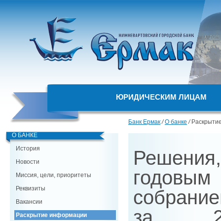
ЮРИДИЧЕСКИМ ЛИЦАМ
Банк Ермак
/
О банке
/
Раскрыти
О БАНКЕ
История
Решени
Новости
годов
Миссия, цели, приоритеты
Реквизиты
собрание
Вакансии
за 2
Раскрытие информации