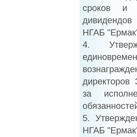
сроков и
дивидендо
НГАБ "Ермак"
4. Утвер
единовремен
вознагражде
директоров
за исполн
обязанностей
5. Утвержд
НГАБ "Ермак"