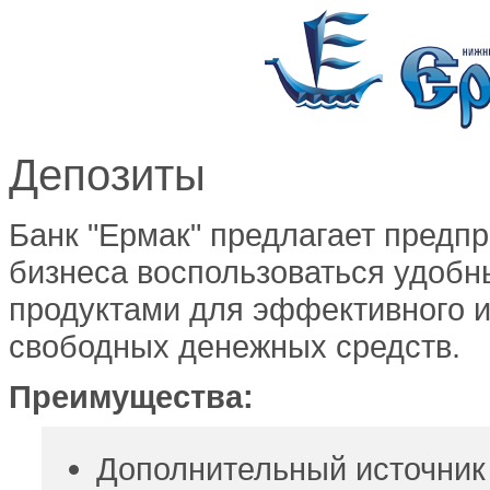
Депозиты
Банк "Ермак" предлагает предпр
бизнеса воспользоваться удоб
продуктами для эффективного 
свободных денежных средств.
Преимущества:
Дополнительный источник